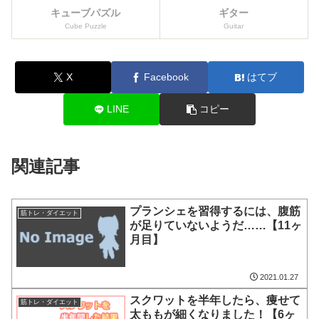
キューブパズル
ギター
Cube Puzzle
Guitar
X
Facebook
はてブ
LINE
コピー
関連記事
プランシェを習得するには、腹筋
筋トレ・ダイエット
が足りていないようだ……【11ヶ
月目】
2021.01.27
スクワットを半年したら、痩せて
筋トレ・ダイエット
太ももが細くなりました！【6ヶ